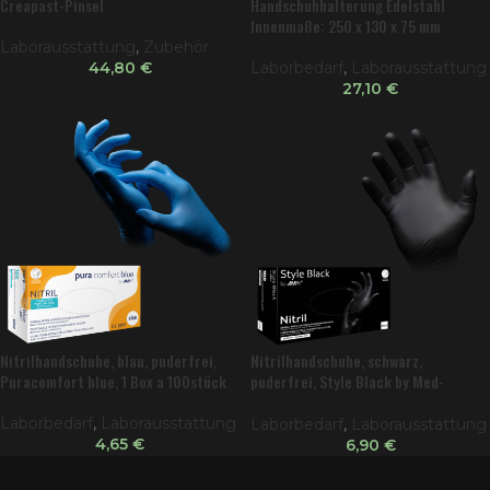
Creapast-Pinsel
Handschuhhalterung Edelstahl
Innenmaße: 250 x 130 x 75 mm
Laborausstattung
,
Zubehör
44,80
€
Laborbedarf
,
Laborausstattung
27,10
€
Nitrilhandschuhe, blau, puderfrei,
Nitrilhandschuhe, schwarz,
Puracomfort blue, 1 Box a 100stück
puderfrei, Style Black by Med-
Comfort, 1 Box a 100stück
Laborbedarf
,
Laborausstattung
Laborbedarf
,
Laborausstattung
4,65
€
6,90
€