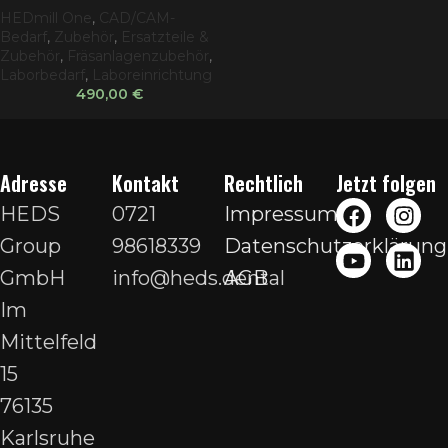
HEDmill One
,
CAD/CAM-
Bedarf
,
Zubehör
,
Ersatzteile &
Zubehör
,
Fräsanlagenzubehör
,
Laborbedarf
,
Laboreinrichtung
490,00
€
Adresse
Kontakt
Rechtlich
Jetzt folgen
HEDS
0721
Impressum
Group
98618339
Datenschutzerklärung
GmbH
info@heds.dental
AGB
Im
Mittelfeld
15
76135
Karlsruhe