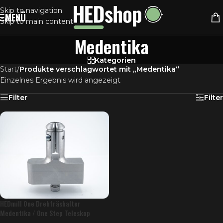
Skip to navigation
MENÜ
Skip to main content
Medentika
Kategorien
Start
/
Produkte verschlagwortet mit „Medentika“
Einzelnes Ergebnis wird angezeigt
Filter
Filter
HEDmill One Drehfräshalter
Medentika / One Step Teleskop