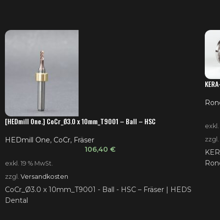
KERA
Ron
[HEDmill One.] CoCr_Ø3.0 x 10mm_T9001 – Ball – HSC
exkl
zzgl
HEDmill One
,
CoCr
,
Fräser
106,40
€
KER
Ron
exkl. 19 % MwSt.
zzgl.
Versandkosten
CoCr_Ø3.0 x 10mm_T9001 - Ball - HSC – Fräser | HEDS
Dental