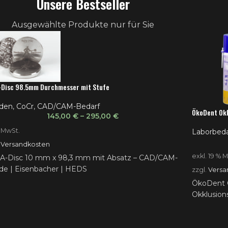
Unsere Bestseller
Ausgewählte Produkte nur für Sie
-Disc 98.5mm Durchmesser mit Stufe
den
,
CoCr
,
CAD/CAM-Bedarf
ÖkoDent Okkl
145,00
€
–
295,00
€
. MwSt.
Laborbeda
.
Versandkosten
exkl. 19 % 
A-Disc 10 mm x 98,3 mm mit Absatz – CAD/CAM-
de | Eisenbacher | HEDS
zzgl.
Versa
ÖkoDent O
Okklusion