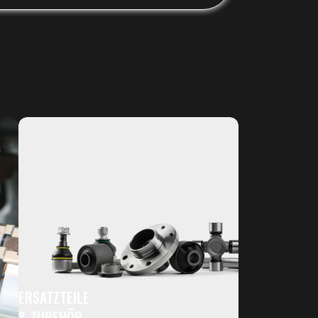
ERSATZTEILE
& ZUBEHÖR