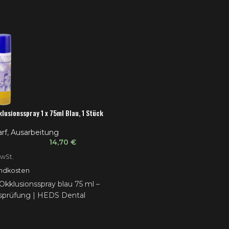
usionsspray 1 x 75ml Blau, 1 Stück
rf
,
Ausarbeitung
14,70
€
MwSt.
ndkosten
kklusionsspray blau 75 ml –
sprüfung | HEDS Dental