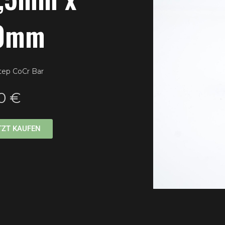
0mm
tep CoCr Bar
0 €
TZT KAUFEN