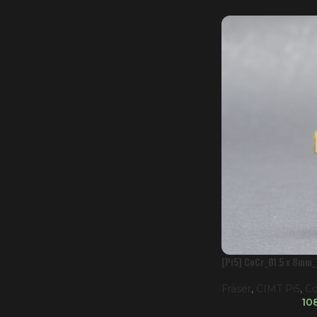
[Pi5] CoCr_Ø1.5 x 8mm_
Fräser
,
CIMT Pi5
,
Co
10