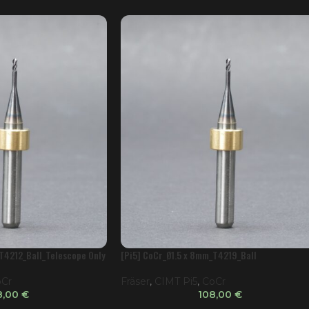
T4212_Ball_Telescope Only
[Pi5] CoCr_Ø1.5 x 8mm_T4219_Ball
Cr
Fräser
,
CIMT Pi5
,
CoCr
8,00
€
108,00
€