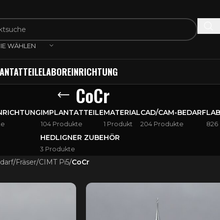
IE WÄHLEN
ANTATTEILE
LABOREINRICHTUNG
CoCr
NRICHTUNG
IMPLANTATTEILE
MATERIAL
CAD/CAM-BEDARF
LA
te
104 Produkte
1 Produkt
204 Produkte
826
HEDLIGNER ZUBEHÖR
3 Produkte
darf
/
Fräser
/
CIMT Pi5
/
CoCr