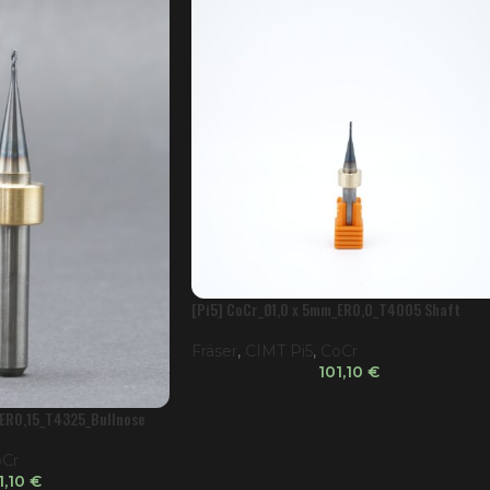
[Pi5] CoCr_Ø1,0 x 5mm_ER0,0_T4005 Shaft
Fräser
,
CIMT Pi5
,
CoCr
101,10
€
_ER0,15_T4325_Bullnose
Cr
1,10
€