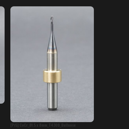
[Pi5] CoCr_Ø1.5 x 8mm_T4308_Bullnose