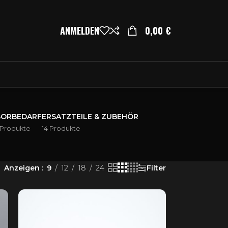
ANMELDEN
0,00
€
BORBEDARF
ERSATZTEILE & ZUBEHÖR
 Produkte
14 Produkte
Anzeigen
9
12
18
24
Filter