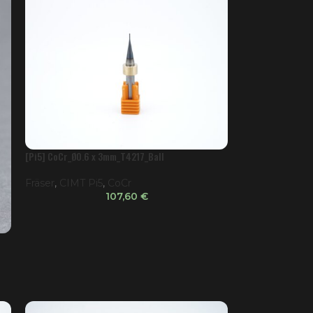
[Pi5] CoCr_Ø0.6 x 3mm_T4217_Ball
Fräser
,
CIMT Pi5
,
CoCr
107,60
€