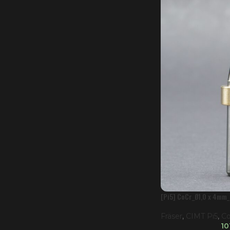
[Pi5] CoCr_Ø1,0 x 4mm
Fräser
,
CIMT Pi5
,
Co
10