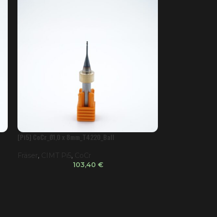
[Pi5] CoCr_Ø1,0 x 8mm_T4220_Ball
Fräser
,
CIMT Pi5
,
CoCr
103,40
€