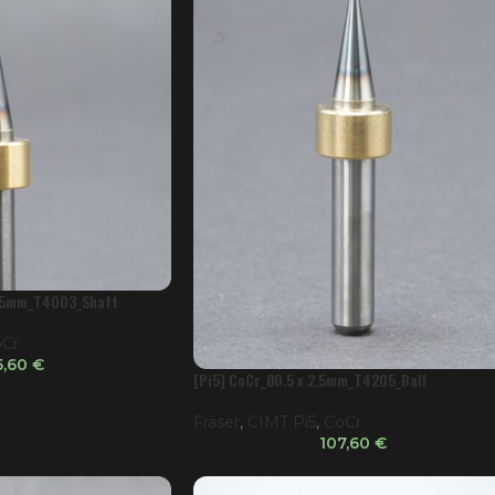
2,5mm_T4003_Shaft
Cr
5,60
€
[Pi5] CoCr_Ø0.5 x 2,5mm_T4205_Ball
Fräser
,
CIMT Pi5
,
CoCr
107,60
€