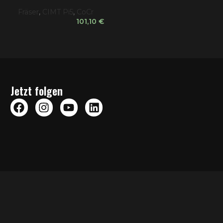
Fräser
,
CIMT Pi5
,
CoCr
101,10
€
Jetzt folgen