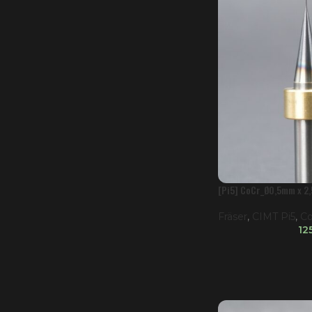
[Pi5] CoCr_Ø0,5mm x 
Fräser
,
CIMT Pi5
,
Co
12