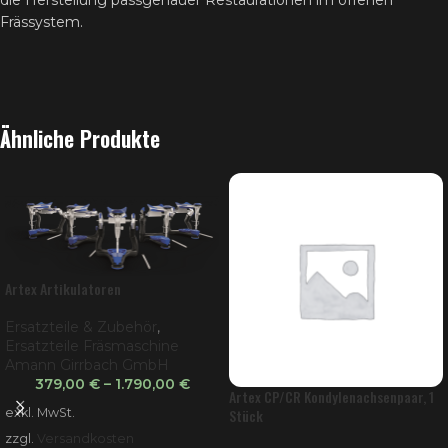
die Herstellung passgenauer Restaurationen im offenen
Frässystem.
Ähnliche Produkte
Artex Artikulatoren
Ersatzteile & Zubehör
,
Ersatzteile Fräsmaschine
Amann Girrbach GmbH
379,00
€
–
1.790,00
€
Artex CP/CR Kondylenachsenpaar, 1
exkl. MwSt.
Stück
zzgl.
Versandkosten