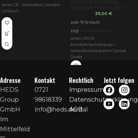
Ersatzteile & Zubehör
,
Artex CR – Artikulator | Amann
Ersatzteile Fräsmaschine
Girrbach
39,00
€
exkl. 19 % MwSt.
zzgl.
Versandkosten
Artex CP/CR
Kondylenachsenpaar –
Artikulationszubehör Dental
Direkt
Adresse
Kontakt
Rechtlich
Jetzt folgen
HEDS
0721
Impressum
Group
98618339
Datenschutzerklärung
GmbH
info@heds.dental
AGB
Im
Mittelfeld