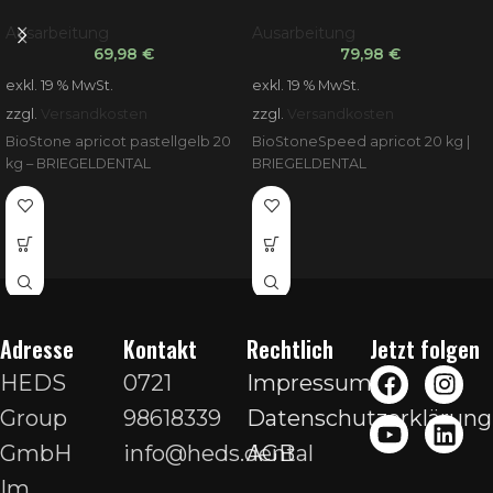
Ausarbeitung
Ausarbeitung
69,98
€
79,98
€
exkl. 19 % MwSt.
exkl. 19 % MwSt.
zzgl.
Versandkosten
zzgl.
Versandkosten
BioStone apricot pastellgelb 20
BioStoneSpeed apricot 20 kg |
kg – BRIEGELDENTAL
BRIEGELDENTAL
Adresse
Kontakt
Rechtlich
Jetzt folgen
HEDS
0721
Impressum
Group
98618339
Datenschutzerklärung
GmbH
info@heds.dental
AGB
Im