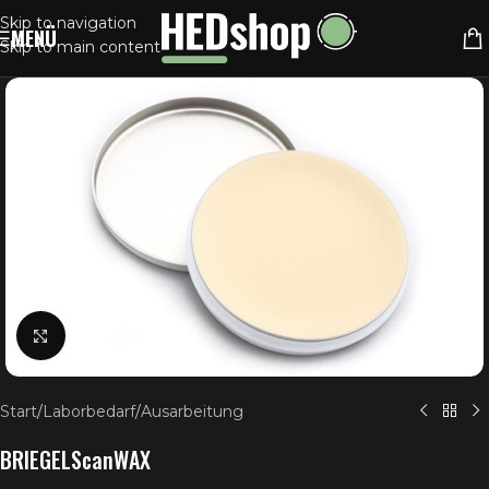
Skip to navigation
MENÜ
Skip to main content
Klick zum Vergrößern
Start
/
Laborbedarf
/
Ausarbeitung
BRIEGELScanWAX