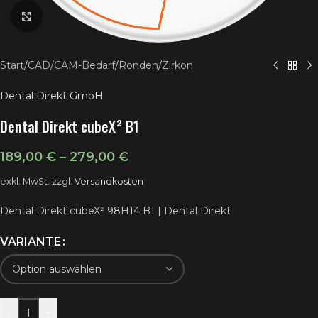
Klick zum Vergrößern
Start
/
CAD/CAM-Bedarf
/
Ronden
/
Zirkon
Dental Direkt GmbH
Dental Direkt cubeX² B1
189,00
€
–
279,00
€
exkl. MwSt.
zzgl.
Versandkosten
Dental Direkt cubeX² 98H14 B1 | Dental Direkt
VARIANTE
-
+