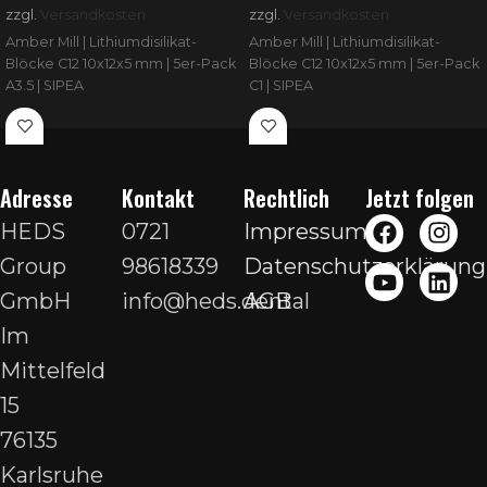
zzgl.
Versandkosten
zzgl.
Versandkosten
Amber Mill | Lithiumdisilikat-
Amber Mill | Lithiumdisilikat-
Blöcke C12 10x12x5 mm | 5er-Pack
Blöcke C12 10x12x5 mm | 5er-Pack
A3.5 | SIPEA
C1 | SIPEA
Adresse
Kontakt
Rechtlich
Jetzt folgen
HEDS
0721
Impressum
Group
98618339
Datenschutzerklärung
GmbH
info@heds.dental
AGB
Im
Mittelfeld
15
76135
Karlsruhe