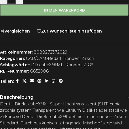
IN DEN WARENKORB
Vergleichen
Zur Wunschliste hinzufügen
Artikelnummer:
8088272372029
Kategorien:
CAD/CAM-Bedarf
,
Ronden
,
Zirkon
Schlagwörter:
DD cubeX²®ML
,
Ronden
,
ZrO²
REF-Nummer:
G852008
Teilen:
Beschreibung
Dental Direkt cubeX²® – Super Hochtransluzent (SHT) cubic
zirconia system Transparent wie Lithium Disilikat aber stabil wie
Zirkonoxid Dental Direkt cubeX²® definiert einen neuen Zirkon-
Standard. Durch das kubisch-tetragonale Mischgefuege wird