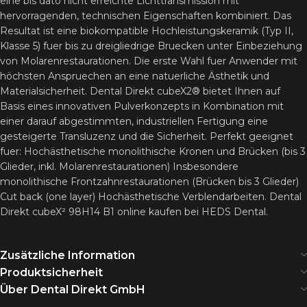
eine bis dato nicht erreichte Lichttransmission mit
hervorragenden, technischen Eigenschaften kombiniert. Das
Resultat ist eine biokompatible Hochleistungskeramik (Typ II,
Klasse 5) fuer bis zu dreigliedrige Bruecken unter Einbeziehung
von Molarenrestaurationen. Die erste Wahl fuer Anwender mit
höchsten Anspruechen an eine natuerliche Ästhetik und
Materialsicherheit. Dental Direkt cubeX2® bietet Ihnen auf
Basis eines innovativen Pulverkonzepts in Kombination mit
einer darauf abgestimmten, industriellen Fertigung eine
gesteigerte Transluzenz und die Sicherheit. Perfekt geeignet
fuer: Hochästhetische monolithische Kronen und Brücken (bis 3
Glieder, inkl. Molarenrestaurationen) Insbesondere
monolithische Frontzahnrestaurationen (Brücken bis 3 Glieder)
Cut back (one layer) Hochästhetische Verblendarbeiten. Dental
Direkt cubeX² 98H14 B1 online kaufen bei HEDS Dental.
Zusätzliche Information
Produktsicherheit
Über Dental Direkt GmbH