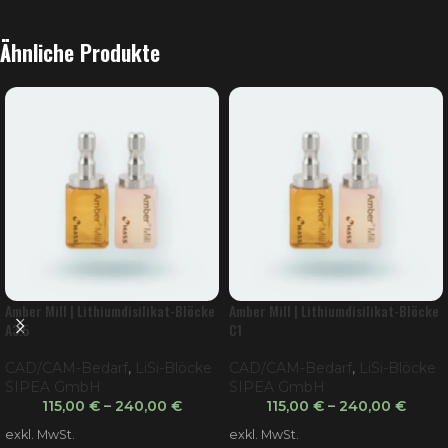
Ähnliche Produkte
Amber Mill | Lithiumdisilikat-Blöcke
Amber Mill | Lithiumdisilikat-Blöcke
A3.5
C1
CAD/CAM-Bedarf
,
LiSi-Blöcke
CAD/CAM-Bedarf
,
LiSi-Blöcke
SIPEA GmbH
SIPEA GmbH
115,00
€
–
240,00
€
115,00
€
–
240,00
€
exkl. MwSt.
exkl. MwSt.