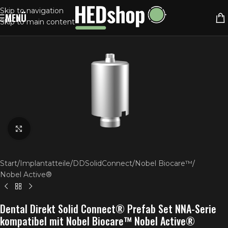
Skip to navigation
MENÜ
Skip to main content
Klick zum Vergrößern
Start
/
Implantatteile
/
DDSolidConnect
/
Nobel Biocare™
/
Nobel Active®
Dental Direkt Solid Connect® Prefab Set NNA-Serie
kompatibel mit Nobel Biocare™ Nobel Active®