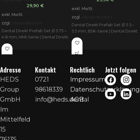
29,90
€
exkl. MwSt.
exkl. MwSt.
zzgl.
Versandkosten
zzgl.
Versandkosten
Dental Direkt Prefab Set Ø 3.5 –
Dental Direkt Prefab Set Ø 3.75 –
5.5 mm, BSK-Serie | Dental Direkt
4.8 mm, MMI-Serie | Dental Direkt
Adresse
Kontakt
Rechtlich
Jetzt folgen
HEDS
0721
Impressum
Group
98618339
Datenschutzerklärung
GmbH
info@heds.dental
AGB
Im
Mittelfeld
15
76135