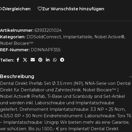
Vergleichen
Zur Wunschliste hinzufügen
Artikelnummer:
63933201024
Kategorien:
DDSolidConnect
,
Implantatteile
,
Nobel Active®
,
Nobel Biocare™
REF-Nummer:
DDNNAPF35S
Teilen:
Beschreibung
Dental Direkt Prefab Set Ø 3.5 mm (NP), NNA-Serie von Dental
Direkt für Dentallabor und Zahntechnik. Nobel Biocare™ |
Nobel Active® Prefab, Ti-Base und Scanbody sind Set-Artikel
und werden inkl. Laborschraube und Implantatschraube
geliefert. Drehmoment Implantatschraube: 3.3 NP = 25 Ncm,
4.3/5.0 RP = 30 Ncm Eindrehinstrument: Laborschraube: Torx T6
– Implantatschraube: Unigrip Wir bieten mehr als eine Garantie,
wir schützen. Bis zu 1.500,- € pro Implantat! Dental Direkt