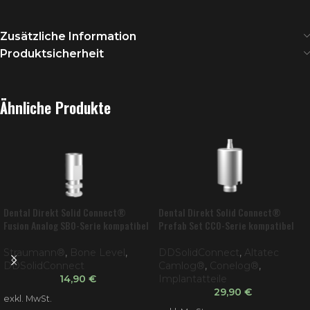
Zusätzliche Information
Produktsicherheit
Ähnliche Produkte
Dental Direkt Solid Connect®
Dental Direkt Solid Connect®
Fusion Analog SBO-Serie kompatibel
Prefab Set CCO-Serie kompatibel
mit Straumann® Bone Level®
mit Altatec Conelog®
Straumann®
,
Bone Level
,
DDSolidConnect
,
Altatec
DDSolidConnect
Camlog®
,
Conelog®
,
14,90
€
Implantatteile
29,90
€
exkl. MwSt.