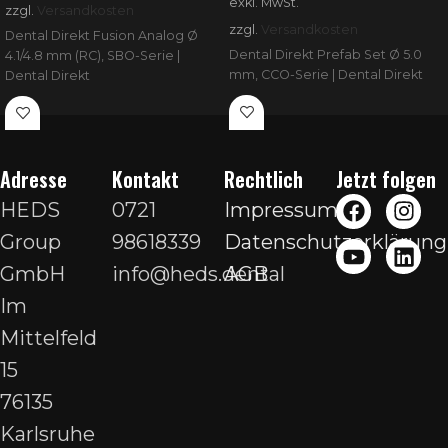
exkl. MwSt.
zzgl.
Versandkosten
zzgl.
Versandkosten
Dental Direkt Fusion Analog Ø
Dental Direkt Prefab Set Ø 5.0
4.1/4.8 mm (RC), SBO-Serie |
mm, CCO-Serie | Dental Direkt
Dental Direkt
Adresse
Kontakt
Rechtlich
Jetzt folgen
HEDS
0721
Impressum
Group
98618339
Datenschutzerklärung
GmbH
info@heds.dental
AGB
Im
Mittelfeld
15
76135
Karlsruhe