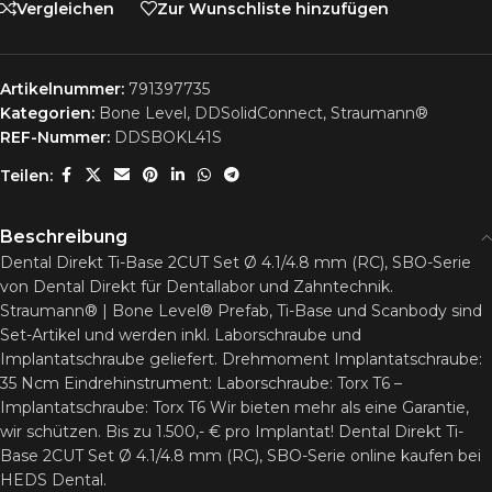
Vergleichen
Zur Wunschliste hinzufügen
Artikelnummer:
791397735
Kategorien:
Bone Level
,
DDSolidConnect
,
Straumann®
REF-Nummer:
DDSBOKL41S
Teilen:
Beschreibung
Dental Direkt Ti-Base 2CUT Set Ø 4.1/4.8 mm (RC), SBO-Serie
von Dental Direkt für Dentallabor und Zahntechnik.
Straumann® | Bone Level® Prefab, Ti-Base und Scanbody sind
Set-Artikel und werden inkl. Laborschraube und
Implantatschraube geliefert. Drehmoment Implantatschraube:
35 Ncm Eindrehinstrument: Laborschraube: Torx T6 –
Implantatschraube: Torx T6 Wir bieten mehr als eine Garantie,
wir schützen. Bis zu 1.500,- € pro Implantat! Dental Direkt Ti-
Base 2CUT Set Ø 4.1/4.8 mm (RC), SBO-Serie online kaufen bei
HEDS Dental.