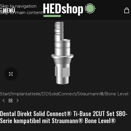
Skip to navigation
MENÜ
Skip to main content
Klick zum Vergrößern
Start
/
Implantatteile
/
DDSolidConnect
/
Straumann®
/
Bone Level
Dental Direkt Solid Connect® Ti-Base 2CUT Set SBO-
Serie kompatibel mit Straumann® Bone Level®