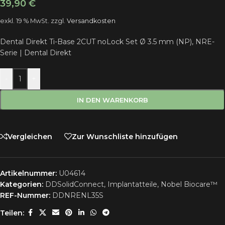
39,90
€
exkl. 19 % MwSt.
zzgl.
Versandkosten
Dental Direkt Ti-Base 2CUT noLock Set Ø 3.5 mm (NP), NRE-
Serie | Dental Direkt
-
+
IN DEN WARENKORB
Vergleichen
Zur Wunschliste hinzufügen
Artikelnummer:
U04614
Kategorien:
DDSolidConnect
,
Implantatteile
,
Nobel Biocare™
REF-Nummer:
DDNRENL35S
Teilen: