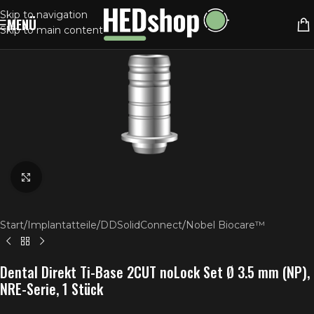
Skip to navigation
MENÜ
Skip to main content
Klick zum Vergrößern
Start
/
Implantatteile
/
DDSolidConnect
/
Nobel Biocare™
Dental Direkt Ti-Base 2CUT noLock Set Ø 3.5 mm (NP),
NRE-Serie, 1 Stück