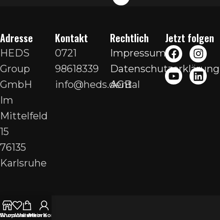
Adresse
Kontakt
Rechtlich
Jetzt folgen
HEDS
0721
Impressum
Group
98618339
Datenschutzerklärung
GmbH
info@heds.dental
AGB
Im
Mittelfeld
15
76135
Karlsruhe
Wunschliste
Shop
Warenkorb
Mein Konto