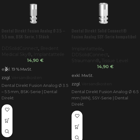
Dental Direkt Fusion Analog Ø 3.5 –
Dental Direkt Solid Connect®
5.5 mm, BSK-Serie, 1 Stück
Fusion Analog SSY-Serie kompatibel
mit Straumann® Tissue Level
DDSolidConnect
,
Bredent
Implantatteile
,
Medical Sky®
,
Implantatteile
DDSolidConnect
,
14,90
€
Straumann®
,
Tissue Level
14,90
€
exkl. 19 % MwSt.
exkl. MwSt.
zzgl.
Versandkosten
zzgl.
Versandkosten
Dental Direkt Fusion Analog Ø 3.5
– 5.5 mm, BSK-Serie | Dental
Dental Direkt Fusion Analog Ø 6.5
Direkt
mm (WN), SSY-Serie | Dental
Direkt