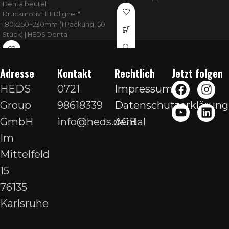
Dentalbeutel
Druckmotiv:"HEDligner"
180x250+230mm (1 Packung, 50
Stück) | HEDS Dental
Adresse
Kontakt
Rechtlich
Jetzt folgen
HEDS
0721
Impressum
Group
98618339
Datenschutzerklärung
GmbH
info@heds.dental
AGB
Im
Mittelfeld
15
76135
Karlsruhe