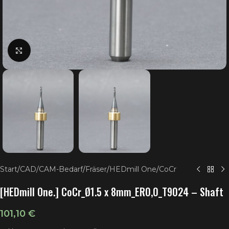
Klick zum Vergrößern
Start
/
CAD/CAM-Bedarf
/
Fräser
/
HEDmill One
/
CoCr
[HEDmill One.] CoCr_Ø1.5 x 8mm_ER0,0_T9024 – Shaft
101,10
€