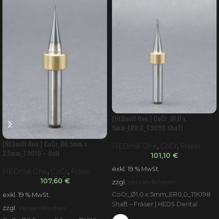
[HEDmill One.] CoCr_Ø1,0 x
5mm_ER0,0_T9098 Shaft
[HEDmill One.] CoCr_Ø0,5mm x
HEDmill One
,
CoCr
,
Fräser
2,5mm_T9010 – Ball
101,10
€
exkl. 19 % MwSt.
HEDmill One
,
CoCr
,
Fräser
107,60
€
zzgl.
Versandkosten
CoCr_Ø1,0 x 5mm_ER0,0_T9098
exkl. 19 % MwSt.
Shaft – Fräser | HEDS Dental
zzgl.
Versandkosten