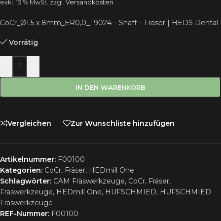
exkl. 19 % MwSt.
zzgl.
Versandkosten
CoCr_Ø1.5 x 8mm_ER0,0_T9024 – Shaft – Fräser | HEDS Dental
Vorrätig
-
+
IN DEN WARENKORB
Vergleichen
Zur Wunschliste hinzufügen
Artikelnummer:
F00100
Kategorien:
CoCr
,
Fräser
,
HEDmill One
Schlagwörter:
CAM Fräswerkzeuge
,
CoCr
,
Fräser
,
Fräswerkzeuge
,
HEDmill One
,
HUFSCHMIED
,
HUFSCHMIED
Fräswerkzeuge
REF-Nummer:
F00100