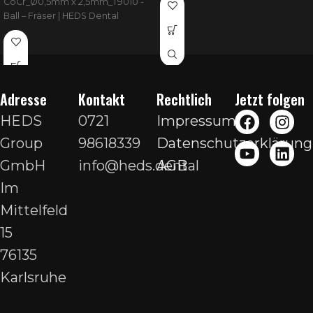
CoCr_Ø0,5mm x 2,5mm_T9010 -
Ball – Fräser | HEDS Dental
Adresse
Kontakt
Rechtlich
Jetzt folgen
HEDS
0721
Impressum
Group
98618339
Datenschutzerklärung
GmbH
info@heds.dental
AGB
Im
Mittelfeld
15
76135
Karlsruhe