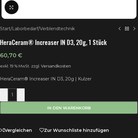
Klick zum Vergrößern
Start
/
Laborbedarf
/
Verblendtechnik
HeraCeram® Increaser IN D3, 20g, 1 Stück
60,70
€
exkl. 19 % MwSt.
zzgl.
Versandkosten
HeraCeram® Increaser IN D3, 20g | Kulzer
-
+
IN DEN WARENKORB
Vergleichen
Zur Wunschliste hinzufügen