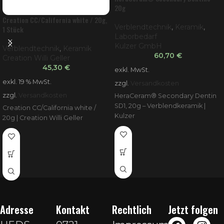
20g
Creation CC/California white / 20g,
Verblendtechnik
,
Keramik
,
1 Stück
Laborbedarf
Kulzer GmbH
Verblendtechnik
,
Keramik
60,70
€
Creation Willi Geller
45,30
€
exkl. MwSt.
exkl. 19 % MwSt.
zzgl.
Versandkosten
zzgl.
Versandkosten
HeraCeram® Secondary Dentin
SD1, 20g – Verblendkeramik |
Creation CC/California white /
Kulzer
20g | Creation Willi Geller
Adresse
Kontakt
Rechtlich
Jetzt folgen