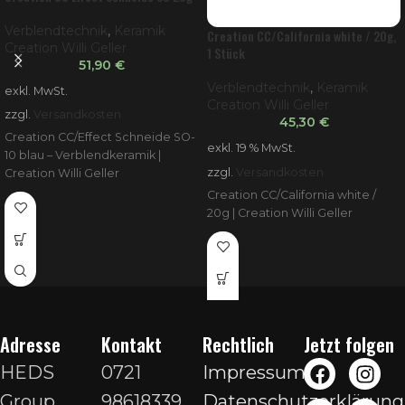
Verblendtechnik
,
Keramik
Creation CC/California white / 20g,
Creation Willi Geller
1 Stück
51,90
€
Verblendtechnik
,
Keramik
exkl. MwSt.
Creation Willi Geller
zzgl.
Versandkosten
45,30
€
Creation CC/Effect Schneide SO-
exkl. 19 % MwSt.
10 blau – Verblendkeramik |
zzgl.
Versandkosten
Creation Willi Geller
Creation CC/California white /
20g | Creation Willi Geller
Adresse
Kontakt
Rechtlich
Jetzt folgen
HEDS
0721
Impressum
Group
98618339
Datenschutzerklärung