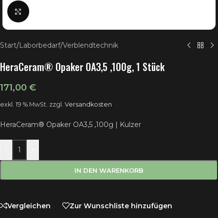
Klick zum Vergrößern
Start
/
Laborbedarf
/
Verblendtechnik
HeraCeram® Opaker OA3,5 ,100g, 1 Stück
171,00
€
exkl. 19 % MwSt.
zzgl.
Versandkosten
HeraCeram® Opaker OA3,5 ,100g | Kulzer
-
+
IN DEN WARENKORB
Vergleichen
Zur Wunschliste hinzufügen