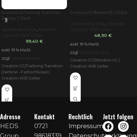
Creation CC/Farbring Transition
Creation CC/Window UC, 1 Stück
Dentine, 1 Stück
Verblendtechnik
,
Keramik
Verblendtechnik
,
Keramik
Creation Willi Geller
Creation Willi Geller
48,90
€
99,40
€
exkl. 19 % MwSt.
exkl. 19 % MwSt.
zzgl.
Versandkosten
zzgl.
Versandkosten
Creation CC/Window UC |
Creation CC/Farbring Transition
Creation Willi Geller
Dentine – Farbschlüssel |
Creation Willi Geller
Adresse
Kontakt
Rechtlich
Jetzt folgen
HEDS
0721
Impressum
Group
98618339
Datenschutzerklärung