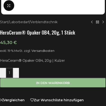
Klick zum Vergrößern
Start
/
Laborbedarf
/
Verblendtechnik
HeraCeram® Opaker OB4, 20g, 1 Stück
45,30
€
exkl. 19 % MwSt.
zzgl.
Versandkosten
HeraCeram® Opaker OB4, 20g | Kulzer
-
+
IN DEN WARENKORB
Vergleichen
Zur Wunschliste hinzufügen