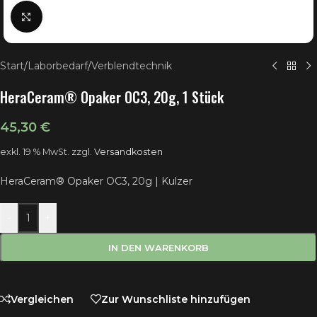
Klick zum Vergrößern
Start
/
Laborbedarf
/
Verblendtechnik
HeraCeram® Opaker OC3, 20g, 1 Stück
45,30
€
exkl. 19 % MwSt.
zzgl.
Versandkosten
HeraCeram® Opaker OC3, 20g | Kulzer
-
+
IN DEN WARENKORB
Vergleichen
Zur Wunschliste hinzufügen