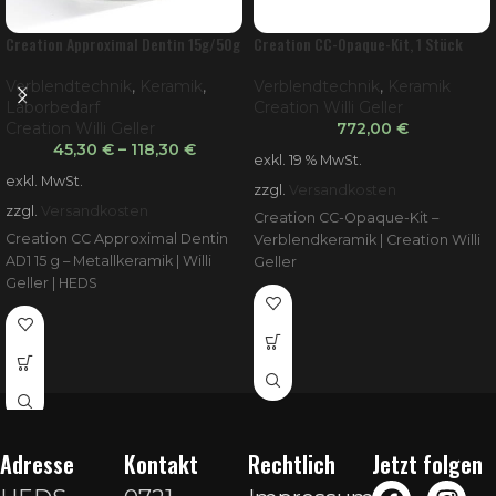
Creation Approximal Dentin 15g/50g
Creation CC-Opaque-Kit, 1 Stück
Verblendtechnik
,
Keramik
,
Verblendtechnik
,
Keramik
Laborbedarf
Creation Willi Geller
Creation Willi Geller
772,00
€
45,30
€
–
118,30
€
exkl. 19 % MwSt.
exkl. MwSt.
zzgl.
Versandkosten
zzgl.
Versandkosten
Creation CC-Opaque-Kit –
Creation CC Approximal Dentin
Verblendkeramik | Creation Willi
AD1 15 g – Metallkeramik | Willi
Geller
Geller | HEDS
Adresse
Kontakt
Rechtlich
Jetzt folgen