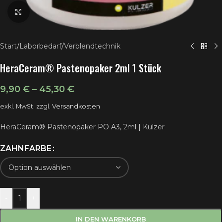
Klick zum Vergrößern
Start
/
Laborbedarf
/
Verblendtechnik
HeraCeram® Pastenopaker 2ml 1 Stück
9,90
€
–
45,30
€
exkl. MwSt.
zzgl.
Versandkosten
HeraCeram® Pastenopaker PO A3, 2ml | Kulzer
ZAHNFARBE
-
+
IN DEN WARENKORB