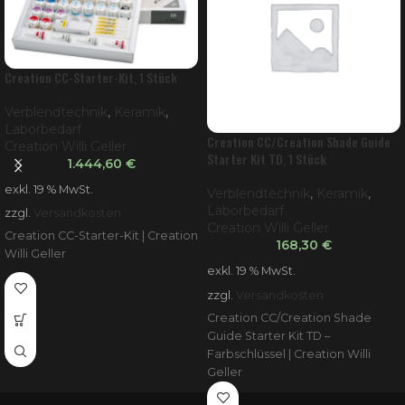
Creation CC-Starter-Kit, 1 Stück
Verblendtechnik
,
Keramik
,
Laborbedarf
Creation CC/Creation Shade Guide
Creation Willi Geller
Starter Kit TD, 1 Stück
1.444,60
€
exkl. 19 % MwSt.
Verblendtechnik
,
Keramik
,
Laborbedarf
zzgl.
Versandkosten
Creation Willi Geller
Creation CC-Starter-Kit | Creation
168,30
€
Willi Geller
exkl. 19 % MwSt.
zzgl.
Versandkosten
Creation CC/Creation Shade
Guide Starter Kit TD –
Farbschlüssel | Creation Willi
Geller