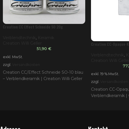
Creation CC Effect Schneide SO 20g
Verblendtechnik
,
Keramik
Creation Willi Geller
Creation CC-Opaque-Ki
51,90
€
Verblendtechnik
,
K
exkl. MwSt.
Creation Willi Gelle
zzgl.
Versandkosten
77
Creation CC/Effect Schneide SO-10 blau
exkl. 19 % MwSt.
– Verblendkeramik | Creation Willi Geller
zzgl.
Versandkosten
Creation CC-Opaqu
Verblendkeramik | C