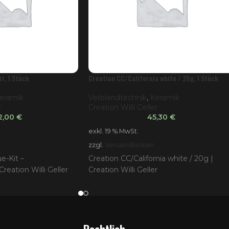
t, 1 Stück
Creation CC/California white / 20g, 1 Stück
eramik
Verblendtechnik
,
Keramik
r
Creation Willi Geller
2,00
€
45,30
€
exkl. 19 % MwSt.
zzgl.
Versandkosten
e-Kit –
Creation CC/California white / 20g |
reation Willi Geller
Creation Willi Geller