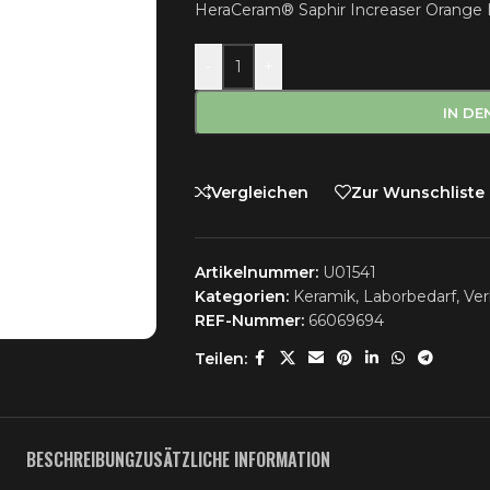
HeraCeram® Saphir Increaser Orange I
-
+
IN D
Vergleichen
Zur Wunschliste
Artikelnummer:
U01541
Kategorien:
Keramik
,
Laborbedarf
,
Ver
REF-Nummer:
66069694
Teilen:
BESCHREIBUNG
ZUSÄTZLICHE INFORMATION