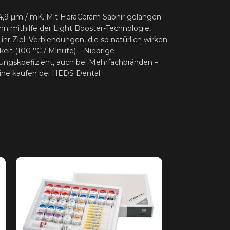
 14,9 µm / mK. Mit HeraCeram Saphir gelangen
n mithilfe der Light Booster-Technologie,
r Ziel: Verblendungen, die so natürlich wirken
it (100 °C / Minute) – Niedrige
ngskoefizient, auch bei Mehrfachbränden –
line kaufen bei HEDS Dental.