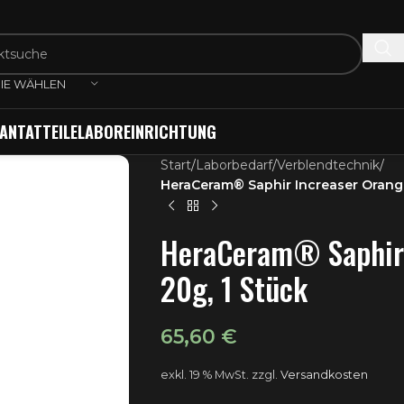
IE WÄHLEN
ANTATTEILE
LABOREINRICHTUNG
Start
/
Laborbedarf
/
Verblendtechnik
/
HeraCeram® Saphir Increaser Orange
HeraCeram® Saphir 
20g, 1 Stück
65,60
€
exkl. 19 % MwSt.
zzgl.
Versandkosten