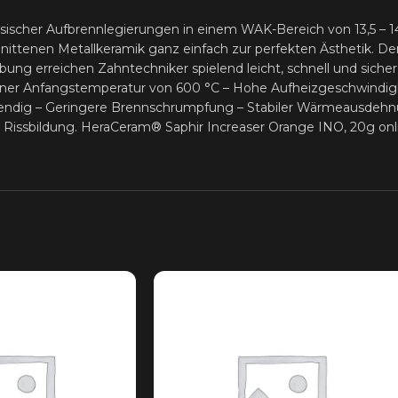
assischer Aufbrennlegierungen in einem WAK-Bereich von 13,5 –
ittenen Metallkeramik ganz einfach zur perfekten Ästhetik. Den
erreichen Zahntechniker spielend leicht, schnell und sicher ih
einer Anfangstemperatur von 600 °C – Hohe Aufheizgeschwindigke
endig – Geringere Brennschrumpfung – Stabiler Wärmeausdehnu
e Rissbildung. HeraCeram® Saphir Increaser Orange INO, 20g on