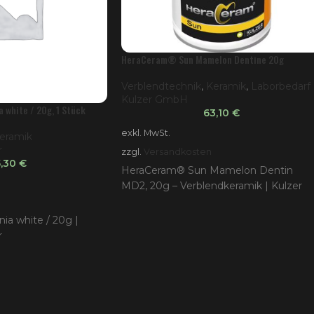
HeraCeram® Sun Mamelon Dentine 20g
Verblendtechnik
,
Keramik
,
Laborbedarf
Kulzer GmbH
 white / 20g, 1 Stück
63,10
€
exkl. MwSt.
eramik
r
zzgl.
Versandkosten
5,30
€
HeraCeram® Sun Mamelon Dentin
MD2, 20g – Verblendkeramik | Kulzer
nia white / 20g |
r