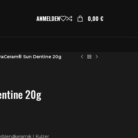
ANMELDEN
0,00
€
raCeram® Sun Dentine 20g
ntine 20g
rblendkeramik | Kulzer