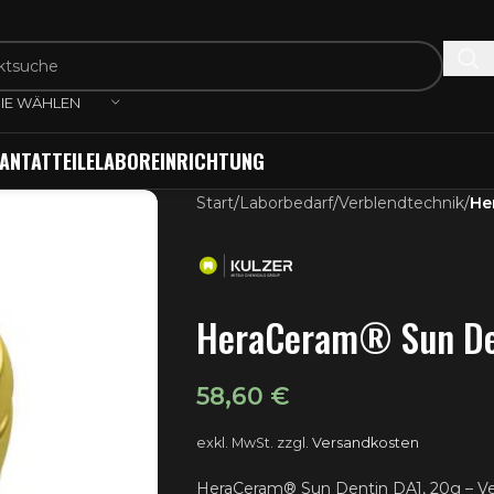
IE WÄHLEN
ANTATTEILE
LABOREINRICHTUNG
Start
/
Laborbedarf
/
Verblendtechnik
/
He
HeraCeram® Sun De
58,60
€
exkl. MwSt.
zzgl.
Versandkosten
HeraCeram® Sun Dentin DA1, 20g – Ve