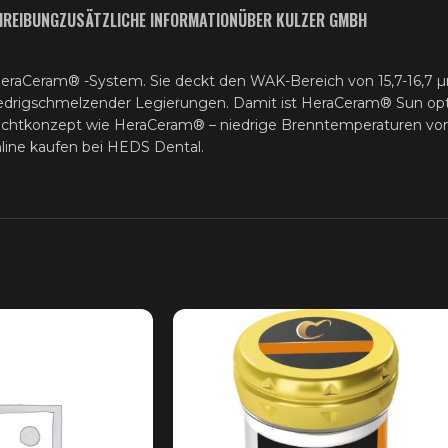
HREIBUNG
ZUSÄTZLICHE INFORMATION
ÜBER KULZER GMBH
HeraCeram® -System. Sie deckt den WAK-Bereich von 15,7-16,7
iedrigschmelzender Legierungen. Damit ist HeraCeram® Sun opti
ichtkonzept wie HeraCeram® – niedrige Brenntemperaturen von
line kaufen bei HEDS Dental.