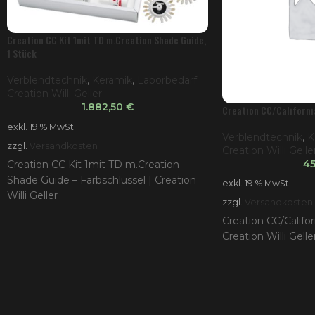
Creation CC Kit 1mit TD m.Creation Shade Guide,
1 Stück
Verblendtechnik
,
Keramik
,
Laborbedarf
Creation Willi Geller
1.882,50
€
Creation CC/California
exkl. 19 % MwSt.
Verblendtechnik
,
K
zzgl.
Versandkosten
Creation Willi Gelle
4
Creation CC Kit 1mit TD m.Creation
Shade Guide – Farbschlüssel | Creation
exkl. 19 % MwSt.
Willi Geller
zzgl.
Versandkosten
Creation CC/Califor
Creation Willi Gelle