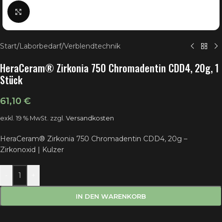
Klick zum Vergrößern
Start
/
Laborbedarf
/
Verblendtechnik
HeraCeram® Zirkonia 750 Chromadentin CDD4, 20g, 1
Stück
61,10
€
exkl. 19 % MwSt.
zzgl.
Versandkosten
HeraCeram® Zirkonia 750 Chromadentin CDD4, 20g –
Zirkonoxid | Kulzer
-
+
IN DEN WARENKORB