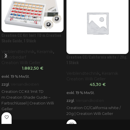
Creation CC Kit 1mit TD m.Creation
Shade Guide, 1 Stück
Verblendtechnik
,
Keramik
,
Creation CC/California white / 20g,
Laborbedarf
1 Stück
Creation Willi Geller
1.882,50
€
Verblendtechnik
,
Keramik
exkl. 19 % MwSt.
Creation Willi Geller
45,30
€
zzgl.
Versandkosten
Creation CC Kit 1mit TD
exkl. 19 % MwSt.
m.Creation Shade Guide –
zzgl.
Versandkosten
Farbschlüssel | Creation Willi
Creation CC/California white /
Geller
20g | Creation Willi Geller