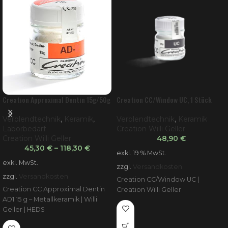
Creation Approximal Dentin 15g/50g
Creation CC/Window UC, 1 Stück
Verblendtechnik
,
Keramik
,
Verblendtechnik
,
Keramik
Laborbedarf
Creation Willi Geller
Creation Willi Geller
48,90
€
45,30
€
–
118,30
€
exkl. 19 % MwSt.
exkl. MwSt.
zzgl.
Versandkosten
zzgl.
Versandkosten
Creation CC/Window UC |
Creation CC Approximal Dentin
Creation Willi Geller
AD1 15 g – Metallkeramik | Willi
Geller | HEDS