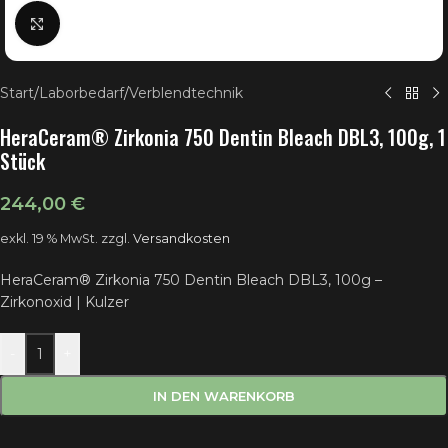
Klick zum Vergrößern
Start
/
Laborbedarf
/
Verblendtechnik
HeraCeram® Zirkonia 750 Dentin Bleach DBL3, 100g, 1
Stück
244,00
€
exkl. 19 % MwSt.
zzgl.
Versandkosten
HeraCeram® Zirkonia 750 Dentin Bleach DBL3, 100g –
Zirkonoxid | Kulzer
-
+
IN DEN WARENKORB