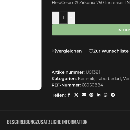
HeraCeram® Zirkonia 750 Increaser IND
-
+
IN D
Vergleichen
Zur Wunschliste
Artikelnummer:
U01381
Kategorien:
Keramik
,
Laborbedarf
,
Ver
REF-Nummer:
66060884
Teilen:
BESCHREIBUNG
ZUSÄTZLICHE INFORMATION