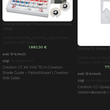
Creation CC Kit 1mit TD m.Creation Shade Guide,
1 Stück
Verblendtechnik
,
Keramik
,
Laborbedarf
Creation Willi Geller
1.882,50
€
Creation CC-Opaque-Ki
exkl. 19 % MwSt.
Verblendtechnik
,
K
zzgl.
Versandkosten
Creation Willi Gelle
77
Creation CC Kit 1mit TD m.Creation
Shade Guide – Farbschlüssel | Creation
exkl. 19 % MwSt.
Willi Geller
zzgl.
Versandkosten
Creation CC-Opaqu
Verblendkeramik | C