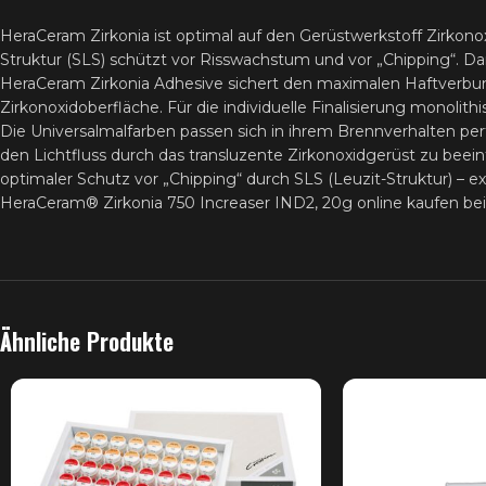
HeraCeram Zirkonia ist optimal auf den Gerüstwerkstoff Zirkonox
Struktur (SLS) schützt vor Risswachstum und vor „Chipping“. D
HeraCeram Zirkonia Adhesive sichert den maximalen Haftverbun
Zirkonoxidoberfläche. Für die individuelle Finalisierung monolit
Die Universalmalfarben passen sich in ihrem Brennverhalten per
den Lichtfluss durch das transluzente Zirkonoxidgerüst zu beein
optimaler Schutz vor „Chipping“ durch SLS (Leuzit-Struktur) – 
HeraCeram® Zirkonia 750 Increaser IND2, 20g online kaufen be
Ähnliche Produkte