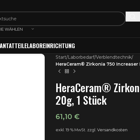
IE WÄHLEN
ANTATTEILE
LABOREINRICHTUNG
Start
/
Laborbedarf
/
Verblendtechnik
/
HeraCeram® Zirkonia 750 Increaser I
HeraCeram® Zirkoni
20g, 1 Stück
61,10
€
exkl. 19 % MwSt.
zzgl.
Versandkosten