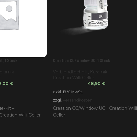
t, 1 Stück
Creation CC/Window UC, 1 Stück
eramik
Verblendtechnik
,
Keramik
r
Creation Willi Geller
2,00
€
48,90
€
exkl. 19 % MwSt.
zzgl.
Versandkosten
e-Kit –
Creation CC/Window UC | Creation Willi
reation Willi Geller
Geller