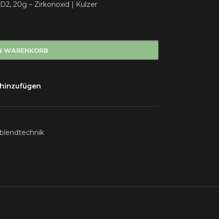
2, 20g – Zirkonoxid | Kulzer
EN WARENKORB
 hinzufügen
blendtechnik