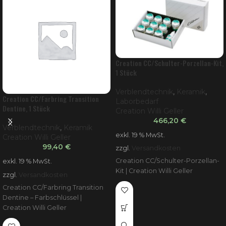
Creation CC/Schulter-Porzellan-Kit,
1 Stück
Verblendtechnik
,
Keramik
,
Creation CC/Farbring Transition
Laborbedarf
Dentine, 1 Stück
Creation Willi Geller
466,20
€
Verblendtechnik
,
Keramik
exkl. 19 % MwSt.
Creation Willi Geller
99,40
€
zzgl.
Versandkosten
Creation CC/Schulter-Porzellan-
exkl. 19 % MwSt.
Kit | Creation Willi Geller
zzgl.
Versandkosten
Creation CC/Farbring Transition
Dentine – Farbschlüssel |
Creation Willi Geller