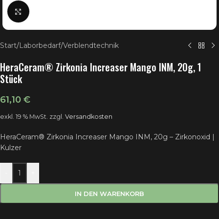
Klick zum Vergrößern
Start
/
Laborbedarf
/
Verblendtechnik
HeraCeram® Zirkonia Increaser Mango INM, 20g, 1
Stück
61,10
€
exkl. 19 % MwSt.
zzgl.
Versandkosten
HeraCeram® Zirkonia Increaser Mango INM, 20g – Zirkonoxid |
Kulzer
-
+
IN DEN WARENKORB