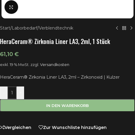
Klick zum Vergrößern
Start
/
Laborbedarf
/
Verblendtechnik
HeraCeram® Zirkonia Liner LA3, 2ml, 1 Stück
61,10
€
exkl. 19 % MwSt.
zzgl.
Versandkosten
HeraCeram® Zirkonia Liner LA3, 2ml – Zirkonoxid | Kulzer
-
+
IN DEN WARENKORB
Vergleichen
Zur Wunschliste hinzufügen