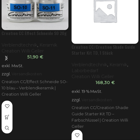
Creation CC Effect Schneide SO 20g
Verblendtechnik
,
Keramik
Creation CC/Creation Shade Guide
Creation Willi Geller
Starter Kit TD, 1 Stück
51,90
€
Verblendtechnik
,
Keramik
,
exkl. MwSt.
Laborbedarf
zzgl.
Versandkosten
Creation Willi Geller
Creation CC/Effect Schneide SO-
168,30
€
10 blau – Verblendkeramik |
exkl. 19 % MwSt.
Creation Willi Geller
zzgl.
Versandkosten
Creation CC/Creation Shade
Guide Starter Kit TD –
Farbschlüssel | Creation Willi
Geller