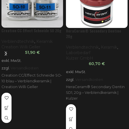
Creation CC Effect Schneide SO 20g
HeraCeram® Secondary Dentine
20g
Verblendtechnik
,
Keramik
Creation Willi Geller
Verblendtechnik
,
Keramik
,
51,90
€
Laborbedarf
Kulzer GmbH
exkl. MwSt.
60,70
€
zzgl.
Versandkosten
exkl. MwSt.
Creation CC/Effect Schneide SO-
zzgl.
Versandkosten
10 blau – Verblendkeramik |
HeraCeram® Secondary Dentin
Creation Willi Geller
SD1, 20g – Verblendkeramik |
Kulzer