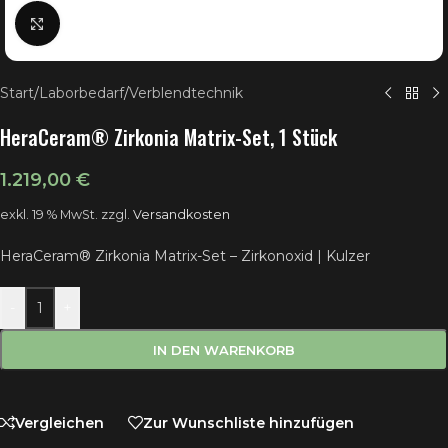
Klick zum Vergrößern
Start
/
Laborbedarf
/
Verblendtechnik
HeraCeram® Zirkonia Matrix-Set, 1 Stück
1.219,00
€
exkl. 19 % MwSt.
zzgl.
Versandkosten
HeraCeram® Zirkonia Matrix-Set – Zirkonoxid | Kulzer
-
+
IN DEN WARENKORB
Vergleichen
Zur Wunschliste hinzufügen