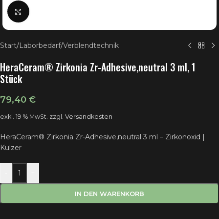
Klick zum Vergrößern
Start
/
Laborbedarf
/
Verblendtechnik
HeraCeram® Zirkonia Zr-Adhesive,neutral 3 ml, 1
Stück
79,40
€
exkl. 19 % MwSt.
zzgl.
Versandkosten
HeraCeram® Zirkonia Zr-Adhesive,neutral 3 ml – Zirkonoxid |
Kulzer
-
+
IN DEN WARENKORB