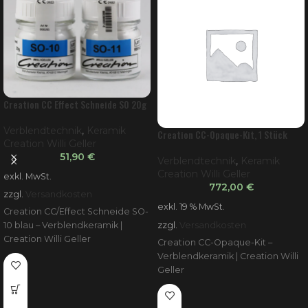
Creation CC Effect Schneide SO 20g
Verblendtechnik
,
Keramik
Creation CC-Opaque-Kit, 1 Stück
Creation Willi Geller
51,90
€
Verblendtechnik
,
Keramik
Creation Willi Geller
exkl. MwSt.
772,00
€
zzgl.
Versandkosten
exkl. 19 % MwSt.
Creation CC/Effect Schneide SO-
zzgl.
Versandkosten
10 blau – Verblendkeramik |
Creation Willi Geller
Creation CC-Opaque-Kit –
Verblendkeramik | Creation Willi
Geller