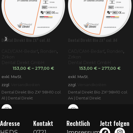
Dental Direkt Bio ZX² col. A1
Dental Direkt Bio ZX² col. A4
CAD/CAM-Bedarf
,
Ronden
,
CAD/CAM-Bedarf
,
Ronden
,
Zirkon
Zirkon
Dental Direkt GmbH
Dental Direkt GmbH
153,00
€
–
277,00
€
153,00
€
–
277,00
€
exkl. MwSt.
exkl. MwSt.
zzgl.
Versandkosten
zzgl.
Versandkosten
Dental Direkt Bio ZX² 98H10 col.
Dental Direkt Bio ZX² 98H10 col.
A1 | Dental Direkt
A4 | Dental Direkt
Adresse
Kontakt
Rechtlich
Jetzt folgen
HEDS
0721
Impressum