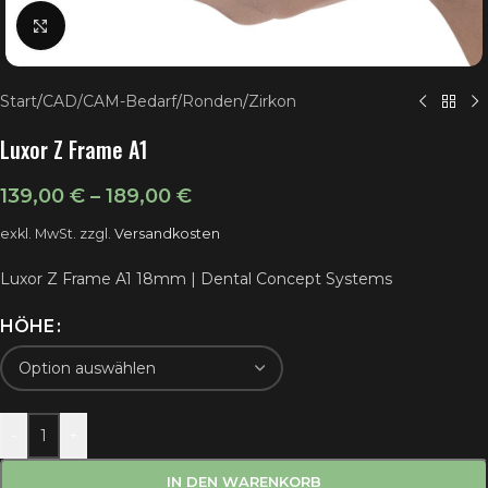
Klick zum Vergrößern
Start
/
CAD/CAM-Bedarf
/
Ronden
/
Zirkon
Luxor Z Frame A1
139,00
€
–
189,00
€
exkl. MwSt.
zzgl.
Versandkosten
Luxor Z Frame A1 18mm | Dental Concept Systems
HÖHE
-
+
IN DEN WARENKORB