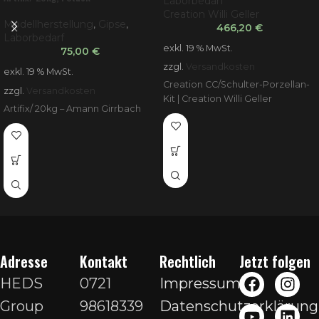
Laborbedarf
Creation Willi Geller
Modellherstellung
,
Gipse
,
466,20
€
Laborbedarf
exkl. 19 % MwSt.
75,00
€
zzgl.
Versandkosten
exkl. 19 % MwSt.
Creation CC/Schulter-Porzellan-
zzgl.
Versandkosten
Kit | Creation Willi Geller
Artifix/ 20kg – Amann Girrbach
Adresse
Kontakt
Rechtlich
Jetzt folgen
HEDS
0721
Impressum
Group
98618339
Datenschutzerklärung