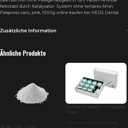
cadmiumfrei hohe Passgenauigkeit in fünf Farben lieferbar
farbstabil durch Katalysator- System ohne tertiäres Amin.
Palapress vario, pink, 1000g online kaufen bei HEDS Dental.
Zusätzliche Information
Ähnliche Produkte
Creation CC/Schulter-Porzellan-Kit,
1 Stück
Verblendtechnik
,
Keramik
,
Artifix/ 20kg, 1 Stück