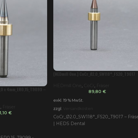
[HEDmill One.] CoCr_Ø2.0_SW118°_FS20_T9017
HEDmill One
,
CoCr
,
Fräser
1,0 x 4mm_ER0,15_T9099 –
89,80
€
exkl. 19 % MwSt.
r
,
Fräser
zzgl.
Versandkosten
1,10
€
CoCr_Ø2.0_SW118°_FS20_T9017 – Fräs
| HEDS Dental
ER0,15_T9099 -