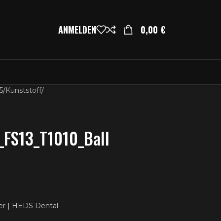
ANMELDEN
0,00
€
5
/
Kunststoff
/
_FS13_T1010_Ball
er | HEDS Dental