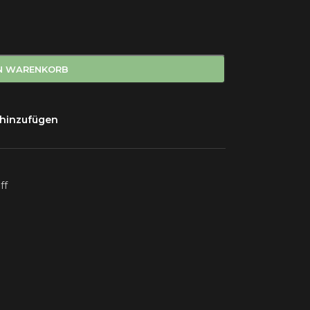
EN WARENKORB
 hinzufügen
ff