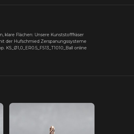
 klare Flächen: Unsere Kunststofffräser
 mit der Hufschmied Zerspanungssysteme
p. KS_Ø1,0_ER0.5_FS13_T1010_Ball online