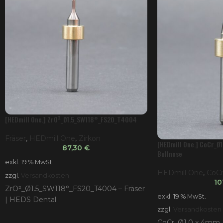
[HEDmill One.] ZrO²_Ø1.5_SW118°_FS20_T4004
Fräser
,
HEDmill One
,
Zirkon
[HEDmill One.] CoCr_Ø
87,30
€
Bullnose
exkl. 19 % MwSt.
HEDmill One
,
CoC
zzgl.
Versandkosten
10
ZrO²_Ø1.5_SW118°_FS20_T4004 – Fräser
exkl. 19 % MwSt.
| HEDS Dental
zzgl.
Versandkosten
CoCr_Ø1,0 x 4mm_