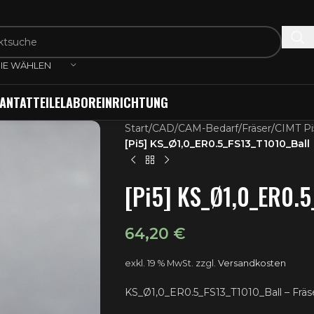
IE WÄHLEN
ANTATTEILE
LABOREINRICHTUNG
Start
/
CAD/CAM-Bedarf
/
Fräser
/
CIMT Pi
[Pi5] KS_Ø1,0_ER0.5_FS13_T1010_Ball
[Pi5] KS_Ø1,0_ER0.5
64,20
€
exkl. 19 % MwSt.
zzgl.
Versandkosten
KS_Ø1,0_ER0.5_FS13_T1010_Ball – Fräs