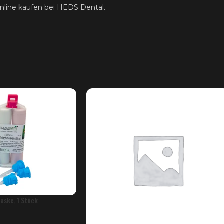
online kaufen bei HEDS Dental.
aske, 1 Stück