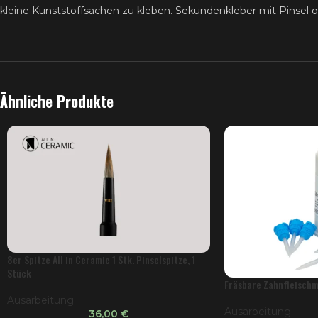
kleine Kunststoffsachen zu kleben. Sekundenkleber mit Pinsel 
Ähnliche Produkte
8er Spitze All in Ceramic 1 Stk. Pinselspitze, 1
Stück
Fräsbare Zahnfleischm
Ausarbeitung
Ausarbeitung
36,00
€