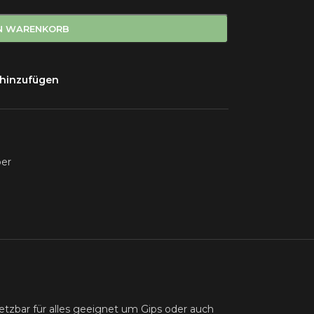
EN WARENKORB
 hinzufügen
ber
setzbar für alles geeignet um Gips oder auch