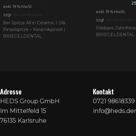
2
exkl. 19 % MwSt.
exkl. 19 % MwSt.
zzgl.
Versandkosten
zzgl.
Versandkosten
8er Spitze All in Ceramic 1 Stk.
Fräsbare Zahnflei
Pinselspitze – Keramikpinsel |
BRIEGELDENTAL
BRIEGELDENTAL
Adresse
Kontakt
HEDS Group GmbH
0721 98618339
Im Mittelfeld 15
info@heds.den
76135 Karlsruhe