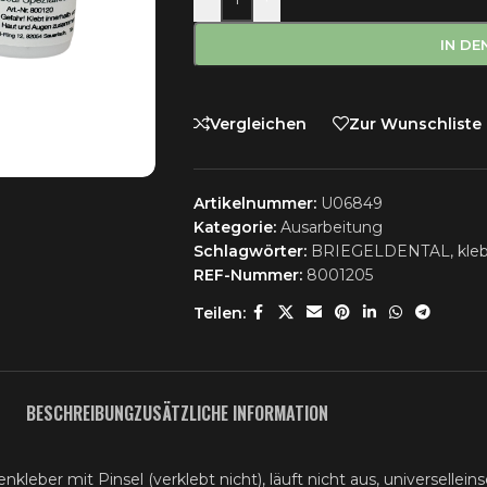
IN D
Vergleichen
Zur Wunschliste
Artikelnummer:
U06849
Kategorie:
Ausarbeitung
Schlagwörter:
BRIEGELDENTAL
,
kle
REF-Nummer:
8001205
Teilen:
BESCHREIBUNG
ZUSÄTZLICHE INFORMATION
eber mit Pinsel (verklebt nicht), läuft nicht aus, universellein