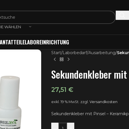
IE WÄHLEN
ANTATTEILE
LABOREINRICHTUNG
Start
/
Laborbedarf
/
Ausarbeitung
/
Sekun
Sekundenkleber mit P
27,51
€
exkl. 19 % MwSt.
zzgl.
Versandkosten
Sekundenkleber mit Pinsel – Kerami
-
+