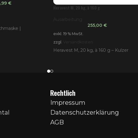
5,99
€
Heravest M, 20 kg, à 160 g
Ausarbeitung
255,00
€
schmaske |
exkl. 19 % MwSt.
zzgl.
Versandkosten
Heravest M, 20 kg, à 160 g – Kulzer
Rechtlich
Impressum
tal
Datenschutzerklärung
AGB