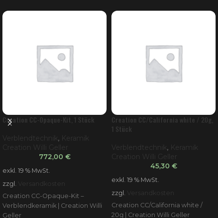
Creation CC-Opaque-Kit, 1 Stück
Creation CC/California white / 20g,
1 Stück
Verblendtechnik
,
Keramik
Creation Willi Geller
Verblendtechnik
,
Keramik
772,00
€
Creation Willi Geller
45,30
€
exkl. 19 % MwSt.
exkl. 19 % MwSt.
zzgl.
Versandkosten
zzgl.
Versandkosten
Creation CC-Opaque-Kit –
Creation CC/California white /
Verblendkeramik | Creation Willi
20g | Creation Willi Geller
Geller