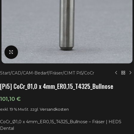
Klick zum Vergrößern
Start
/
CAD/CAM-Bedarf
/
Fräser
/
CIMT Pi5
/
CoCr
[Pi5] CoCr_Ø1,0 x 4mm_ER0,15_T4325_Bullnose
101,10
€
exkl. 19 % MwSt.
zzgl.
Versandkosten
CoCr_Ø1,0 x 4mm_ER0,15_T4325_Bullnose – Fräser | HEDS
Dental