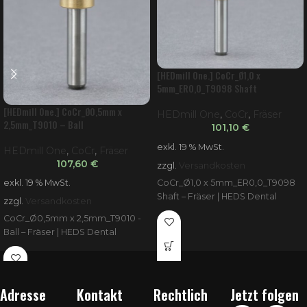
[HEDmill One.] CoCr_Ø1,0 x
5mm_ER0,0_T9098 Shaft
[HEDmill One.] CoCr_Ø0,5mm x
HEDmill One
,
CoCr
,
Fräser
2,5mm_T9010 – Ball
101,10
€
exkl. 19 % MwSt.
HEDmill One
,
CoCr
,
Fräser
107,60
€
zzgl.
Versandkosten
CoCr_Ø1,0 x 5mm_ER0,0_T9098
exkl. 19 % MwSt.
Shaft – Fräser | HEDS Dental
zzgl.
Versandkosten
CoCr_Ø0,5mm x 2,5mm_T9010 -
Ball – Fräser | HEDS Dental
Adresse
Kontakt
Rechtlich
Jetzt folgen