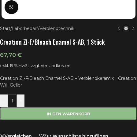
Klick zum Vergrößern
Start
/
Laborbedarf
/
Verblendtechnik
Creation ZI-F/Bleach Enamel S-AB, 1 Stück
67,70
€
exkl. 19 % MwSt.
zzgl.
Versandkosten
Creation ZI-F/Bleach Enamel S-AB – Verblendkeramik | Creation
Willi Geller
-
+
IN DEN WARENKORB
Vergleichen
Zur Wunschliste hinzufügen