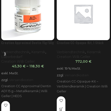
Creation Approximal Dentin 15g/50g
Creation CC-Opaque-Kit, 1 Stück
Verblendtechnik
,
Keramik
,
Verblendtechnik
,
Keramik
Laborbedarf
Creation Willi Geller
Creation Willi Geller
772,00
€
45,30
€
–
118,30
€
exkl. 19 % MwSt.
exkl. MwSt.
zzgl.
Versandkosten
zzgl.
Versandkosten
Creation CC-Opaque-Kit –
Creation CC Approximal Dentin
Verblendkeramik | Creation Willi
AD1 15 g – Metallkeramik | Willi
Geller
Geller | HEDS