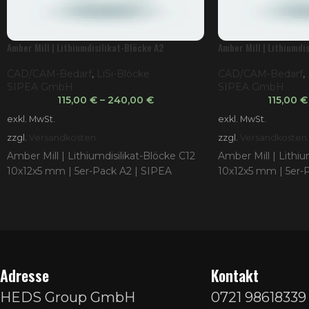
Amber Mill | Lithiumdisilikat-Blöcke A2
Amber Mill | Lithiumdi
CAD/CAM-Bedarf
,
LiSi-Blöcke
CAD/CAM-Bedarf
,
SIPEA GmbH
SIPEA GmbH
115,00
€
–
240,00
€
115,00
€
exkl. MwSt.
exkl. MwSt.
zzgl.
Versandkosten
zzgl.
Versandkosten
Amber Mill | Lithiumdisilikat-Blöcke C12
Amber Mill | Lithiu
10x12x5 mm | 5er-Pack A2 | SIPEA
10x12x5 mm | 5er-
Adresse
Kontakt
HEDS Group GmbH
0721 98618339