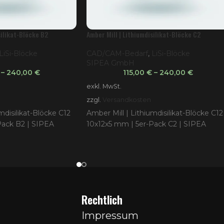
silikat-Blöcke B2
Amber Mill | Lithiumdisilikat-Blöcke C2
LiSi-Blöcke
CAD/CAM-Bedarf
,
LiSi-Blöcke
SIPEA GmbH
–
240,00
€
115,00
€
–
240,00
€
exkl. MwSt.
zzgl.
Versandkosten
mdisilikat-Blöcke C12
Amber Mill | Lithiumdisilikat-Blöcke C12
Pack B2 | SIPEA
10x12x5 mm | 5er-Pack C2 | SIPEA
Rechtlich
Impressum