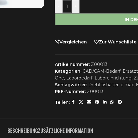
-
+
IN D
Vergleichen
Zur Wunschliste
Artikelnummer:
Z00013
Kategorien:
CAD/CAM-Bedarf
,
Ersatz
One
,
Laborbedarf
,
Laboreinrichtung
,
Z
Schlagwörter:
Drehfräshalter
,
e.max
,
REF-Nummer:
Z00013
Teilen:
BESCHREIBUNG
ZUSÄTZLICHE INFORMATION