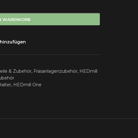
EN WARENKORB
 hinzufügen
teile & Zubehör
,
Fräsanlagenzubehör
,
HEDmill
ubehör
Halter
,
HEDmill One