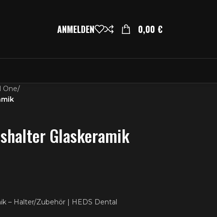
ANMELDEN
0,00
€
l One
/
amik
shalter Glaskeramik
ik – Halter/Zubehör | HEDS Dental