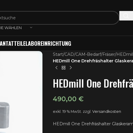
IE WÄHLEN
ANTATTEILE
LABOREINRICHTUNG
Start
/
CAD/CAM-Bedarf
/
Fräser
/
HEDmil
HEDmill One Drehfräshalter Glasker
HEDmill One Drehfrä
490,00
€
exkl. 19 % MwSt.
zzgl.
Versandkosten
HEDmill One Drehfräshalter Glaskeram