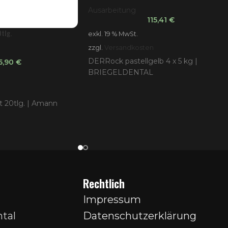
Ausarbeitung
115,41
€
tlg.
exkl. 19 % MwSt.
zzgl.
Versandkosten
DERRock pastellgelb 4 x 5 kg |
5,90
€
BRIEGELDENTAL
t 20tlg. | Amann
Rechtlich
Impressum
tal
Datenschutzerklärung