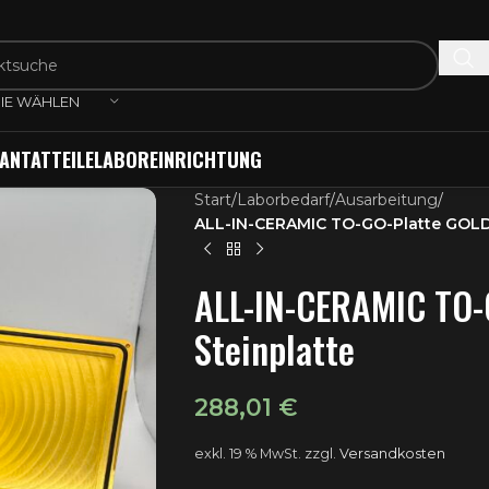
IE WÄHLEN
ANTATTEILE
LABOREINRICHTUNG
Start
/
Laborbedarf
/
Ausarbeitung
/
ALL-IN-CERAMIC TO-GO-Platte GOLD 
ALL-IN-CERAMIC TO-
Steinplatte
288,01
€
exkl. 19 % MwSt.
zzgl.
Versandkosten