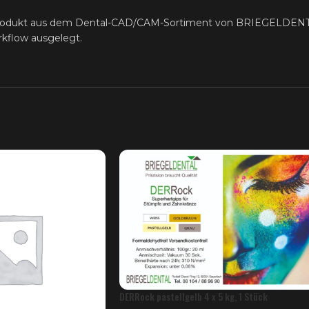
rodukt aus dem Dental-CAD/CAM-Sortiment von BRIEGELDENTAL f
rkflow ausgelegt.
DERRock pastellgelb 4 x 5 kg, 1 Stück