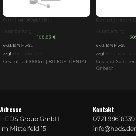
CeramFluid 1000ml, 1 Stück
Creapast Sortiment 20
Ausarbeitung
Ausarbeitung
108,83
€
68
exkl. 19 % MwSt.
exkl. 19 % MwSt.
zzgl.
Versandkosten
zzgl.
Versandkosten
CeramFluid 1000ml | BRIEGELDENTAL
Creapast Sortimen
Girrbach
Adresse
Kontakt
HEDS Group GmbH
0721 98618339
Im Mittelfeld 15
info@heds.den