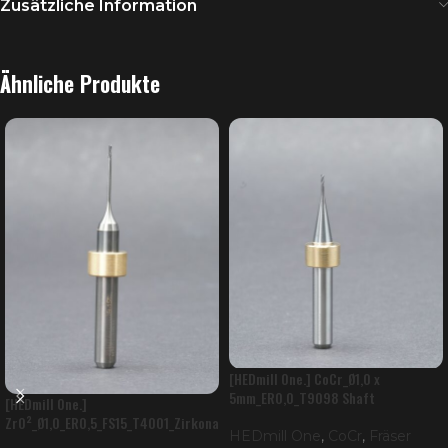
Zusätzliche Information
Ähnliche Produkte
[HEDmill One.] CoCr_Ø1,0 x
5mm_ER0,0_T9098 Shaft
[HEDmill One.]
ZrO²_Ø1,0_ER0,5_FS15_T4001_Zirkona
HEDmill One
,
CoCr
,
Fräser
tor