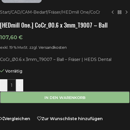
Start
/
CAD/CAM-Bedarf
/
Fräser
/
HEDmill One
/
CoCr
[HEDmill One.] CoCr_Ø0.6 x 3mm_T9007 – Ball
107,60
€
exkl. 19 % MwSt.
zzgl.
Versandkosten
CoCr_Ø0.6 x 3mm_T9007 – Ball – Fräser | HEDS Dental
Vorrätig
-
+
IN DEN WARENKORB
Vergleichen
Zur Wunschliste hinzufügen