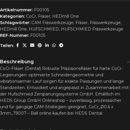
Artikelnummer:
F00105
Kategorien:
CoCr
,
Fräser
,
HEDmill One
Schlagwörter:
CAM Fräswerkzeuge
,
Fräser
,
Fräswerkzeuge
,
HEDmill One
,
HUFSCHMIED
,
HUFSCHMIED Fräswerkzeuge
REF-Nummer:
F00105
Teilen:
Beschreibung
CoCr-Fräser (Dental) Robuste Präzisionsfräser für harte CoCr-
Legierungen: optimierte Schneidengeometrie und
vibrationsarmer Lauf sorgen für exakte Passungen und lange
Standzeiten. Entwickelt und angepasst in Zusammenarbeit mit
der Hufschmied Zerspanungssysteme GmbH. Erhältlich im
HEDS Group GmbH Onlineshop – zuverlässig, prozesssicher
und für gängige CAM-Strategien geeignet. CoCr_Ø0.6 x
3mm_T9007 – Ball online kaufen bei HEDS Dental.