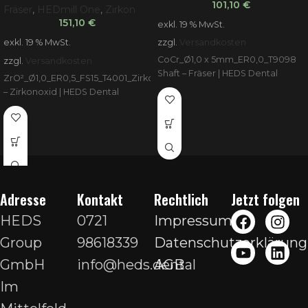
101,10
€
Fräser
,
HEDmill One
,
Zirkon
151,10
€
exkl. 19 % MwSt.
exkl. 19 % MwSt.
zzgl.
Versandkosten
CoCr_Ø1,0 x 5mm_ER0,0_T9098
zzgl.
Versandkosten
Shaft – Fräser | HEDS Dental
ZrO²_Ø1,0_ER0,5_FS15_T4001_Zirkonator
– Zirkonoxid | HEDS Dental
Adresse
Kontakt
Rechtlich
Jetzt folgen
HEDS
0721
Impressum
Group
98618339
Datenschutzerklärung
GmbH
info@heds.dental
AGB
Im