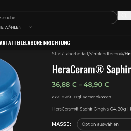
IE WÄHLEN
ANTATTEILE
LABOREINRICHTUNG
Start
/
Laborbedarf
/
Verblendtechnik
/
He
HeraCeram® Saphir
36,88
€
–
48,90
€
exkl. MwSt.
zzgl.
Versandkosten
HeraCeram® Saphir Gingiva G4, 20g | 
MASSE