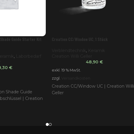
Shade Guide Starter Kit
Creation CC/Window UC, 1 Stück
Verblendtechnik
,
Keramik
eramik
,
Laborbedarf
Creation Willi Geller
r
48,90
€
8,30
€
exkl. 19 % MwSt.
zzgl.
Versandkosten
Creation CC/Window UC | Creation Willi
ion Shade Guide
Geller
rbschlüssel | Creation