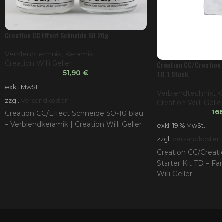
Creation CC Effect Schneide SO 20g
Verblendtechnik
,
Keramik
Creation Willi Geller
Creation CC/Creation 
51,90
€
TD, 1 Stück
exkl. MwSt.
Verblendtechnik
,
K
zzgl.
Versandkosten
Creation Willi Gelle
16
Creation CC/Effect Schneide SO-10 blau
– Verblendkeramik | Creation Willi Geller
exkl. 19 % MwSt.
zzgl.
Versandkosten
Creation CC/Creat
Starter Kit TD – Fa
Willi Geller