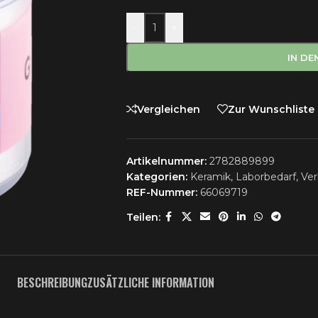
-
+
IN D
Vergleichen
Zur Wunschliste
Artikelnummer:
2782889899
Kategorien:
Keramik
,
Laborbedarf
,
Ver
REF-Nummer:
66069719
Teilen:
BESCHREIBUNG
ZUSÄTZLICHE INFORMATION