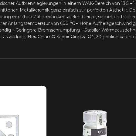
assischer Aufbrennlegierungen in einem WAK-Bereich von 13,5 –
ittenen Metallkeramik ganz einfach zur perfekten Ästhetik. Den
erreichen Zahntechniker spielend leicht, schnell und sicher ih
einer Anfangstemperatur von 600 °C – Hohe Aufheizgeschwindigke
endig – Geringere Brennschrumpfung – Stabiler Wärmeausdehnu
e Rissbildung. HeraCeram® Saphir Gingiva G4, 20g online kaufen