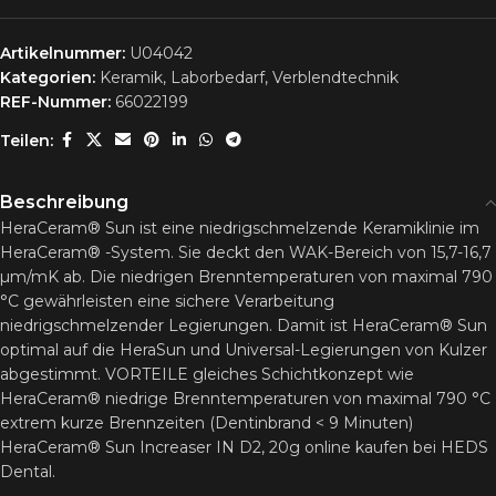
Artikelnummer:
U04042
Kategorien:
Keramik
,
Laborbedarf
,
Verblendtechnik
REF-Nummer:
66022199
Teilen:
Beschreibung
HeraCeram® Sun ist eine niedrigschmelzende Keramiklinie im
HeraCeram® -System. Sie deckt den WAK-Bereich von 15,7-16,7
µm/mK ab. Die niedrigen Brenntemperaturen von maximal 790
°C gewährleisten eine sichere Verarbeitung
niedrigschmelzender Legierungen. Damit ist HeraCeram® Sun
optimal auf die HeraSun und Universal-Legierungen von Kulzer
abgestimmt. VORTEILE gleiches Schichtkonzept wie
HeraCeram® niedrige Brenntemperaturen von maximal 790 °C
extrem kurze Brennzeiten (Dentinbrand < 9 Minuten)
HeraCeram® Sun Increaser IN D2, 20g online kaufen bei HEDS
Dental.