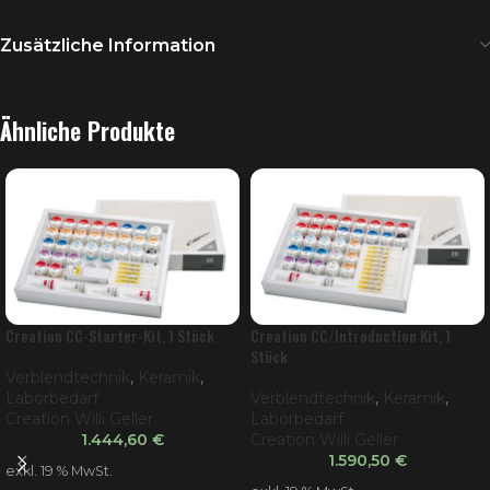
Zusätzliche Information
Ähnliche Produkte
Creation CC-Starter-Kit, 1 Stück
Creation CC/Introduction Kit, 1
Stück
Verblendtechnik
,
Keramik
,
Laborbedarf
Verblendtechnik
,
Keramik
,
Creation Willi Geller
Laborbedarf
1.444,60
€
Creation Willi Geller
1.590,50
€
exkl. 19 % MwSt.