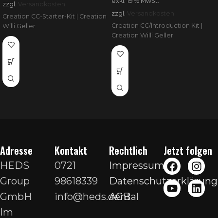
exkl. 19 % MwSt.
zzgl.
Versandkosten
zzgl.
Versandkosten
Creation CC-Starter-Kit | Creation
Creation CC/Introduction Kit |
Willi Geller
Creation Willi Geller
Adresse
Kontakt
Rechtlich
Jetzt folgen
HEDS
0721
Impressum
Group
98618339
Datenschutzerklärung
GmbH
info@heds.dental
AGB
Im