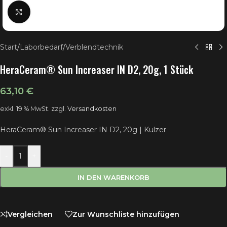
Klick zum Vergrößern
Start
/
Laborbedarf
/
Verblendtechnik
HeraCeram® Sun Increaser IN D2, 20g, 1 Stück
63,10
€
exkl. 19 % MwSt.
zzgl.
Versandkosten
HeraCeram® Sun Increaser IN D2, 20g | Kulzer
-
+
IN DEN WARENKORB
Vergleichen
Zur Wunschliste hinzufügen