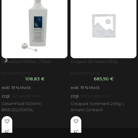
CeramFluid 1000ml, 1 Stück
Creapast Sortiment 20tlg.
Ausarbeitung
Ausarbeitung
108,83
€
685,90
€
exkl. 19 % MwSt.
exkl. 19 % MwSt.
zzgl.
Versandkosten
zzgl.
Versandkosten
CeramFluid 1000ml |
Creapast Sortiment 20tlg. |
BRIEGELDENTAL
Amann Girrbach