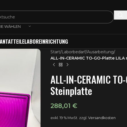
IE WÄHLEN
ANTATTEILE
LABOREINRICHTUNG
Start
/
Laborbedarf
/
Ausarbeitung
/
ALL-IN-CERAMIC TO-GO-Platte LILA m
ALL-IN-CERAMIC TO-G
Steinplatte
288,01
€
exkl. 19 % MwSt.
zzgl.
Versandkosten