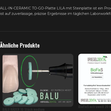
ALL-IN-CERAMIC TO-GO-Platte LILA mit Steinplatte ist ein Pr
ist auf zuverlässige, präzise Ergebnisse im täglichen Laborworkf
Ähnliche Produkte
BioFixS extraweiß 20 k
BALU RÄDER 10 Stück medium