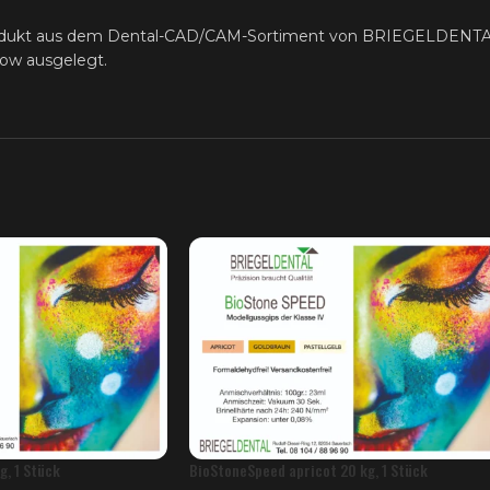
odukt aus dem Dental-CAD/CAM-Sortiment von BRIEGELDENTAL fü
low ausgelegt.
g, 1 Stück
BioStoneSpeed apricot 20 kg, 1 Stück