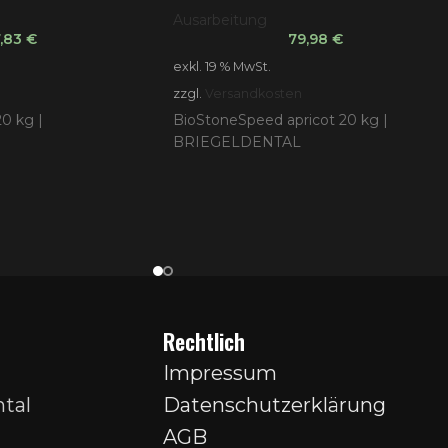
Ausarbeitung
7,83
€
79,98
€
exkl. 19 % MwSt.
zzgl.
Versandkosten
20 kg |
BioStoneSpeed apricot 20 kg |
BRIEGELDENTAL
Rechtlich
Impressum
tal
Datenschutzerklärung
AGB