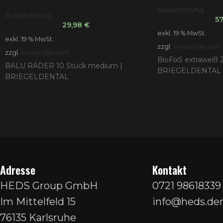
Ausarbeitung
Ausarbeitung
5
29,98
€
exkl. 19 % MwSt.
exkl. 19 % MwSt.
zzgl.
Versandkosten
zzgl.
Versandkosten
BioFixS extraweiß 
BALU RÄDER 10 Stück medium |
BRIEGELDENTAL
BRIEGELDENTAL
Adresse
Kontakt
HEDS Group GmbH
0721 98618339
Im Mittelfeld 15
info@heds.den
76135 Karlsruhe