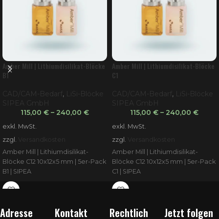
Amber Mill | Lithiumdisilikat-Blöcke
Amber Mill | Lithiumdisilikat-Blöcke
B1
C1
CAD/CAM-Bedarf
,
LiSi-Blöcke
CAD/CAM-Bedarf
,
LiSi-Blöcke
SIPEA GmbH
SIPEA GmbH
115,00
€
–
240,00
€
115,00
€
–
240,00
€
exkl. MwSt.
exkl. MwSt.
zzgl.
Versandkosten
zzgl.
Versandkosten
Amber Mill | Lithiumdisilikat-
Amber Mill | Lithiumdisilikat-
Blöcke C12 10x12x5 mm | 5er-Pack
Blöcke C12 10x12x5 mm | 5er-Pack
B1 | SIPEA
C1 | SIPEA
Adresse
Kontakt
Rechtlich
Jetzt folgen