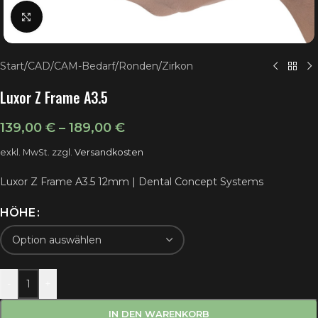
Klick zum Vergrößern
Start
/
CAD/CAM-Bedarf
/
Ronden
/
Zirkon
Luxor Z Frame A3.5
139,00
€
–
189,00
€
exkl. MwSt.
zzgl.
Versandkosten
Luxor Z Frame A3.5 12mm | Dental Concept Systems
HÖHE
-
+
IN DEN WARENKORB