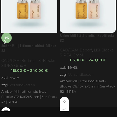
Amber Mill | Lithiumdisilikat-Blöcke
-9%
B2
Amber Mill | Lithiumdisilikat-Blöcke
A3
CAD/CAM-Bedarf
,
LiSi-Blöcke
SIPEA GmbH
115,00
€
–
240,00
€
CAD/CAM-Bedarf
,
LiSi-Blöcke
SIPEA GmbH
exkl. MwSt.
115,00
€
–
240,00
€
zzgl.
Versandkosten
exkl. MwSt.
Amber Mill | Lithiumdisilikat-
zzgl.
Versandkosten
Blöcke C12 10x12x5 mm | 5er-Pack
Amber Mill | Lithiumdisilikat-
B2 | SIPEA
Blöcke C12 10x12x5 mm | 5er-Pack
A3 | SIPEA