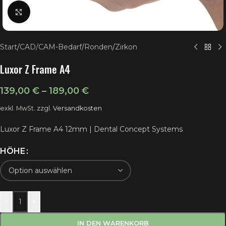
Klick zum Vergrößern
Start
/
CAD/CAM-Bedarf
/
Ronden
/
Zirkon
Luxor Z Frame A4
139,00
€
–
189,00
€
exkl. MwSt.
zzgl.
Versandkosten
Luxor Z Frame A4 12mm | Dental Concept Systems
HÖHE
-
+
IN DEN WARENKORB