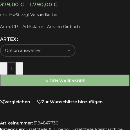
379,00
€
–
1.790,00
€
exkl. MwSt.
zzgl.
Versandkosten
Artex CR – Artikulator | Amann Girrbach
ARTEX
-
+
IN DEN WARENKORB
Vergleichen
Zur Wunschliste hinzufügen
Artikelnummer:
5194847730
Kategorien:
Ersatzteile & Zubehör
,
Ersatzteile Fräsmaschine