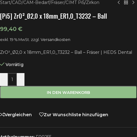
Start
/
CAD/CAM-Bedarf
/
Fräser
/
CIMT Pi5
/
Zirkon
[Pi5] ZrO²_Ø2,0 x 18mm_ER1,0_T3232 – Ball
99,40
€
exkl. 19 % MwSt.
zzgl.
Versandkosten
ZrO²_Ø2,0 x 18mm_ER1,0_T3232 – Ball – Fräser | HEDS Dental
Vorrätig
-
+
IN DEN WARENKORB
Vergleichen
Zur Wunschliste hinzufügen