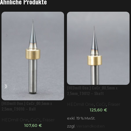
Ähnliche Produkte
[HEDmill One.] CoCr_Ø0,5mm x
2,5mm_T9012 – Shaft
[HEDmill One.] CoCr_Ø0,5mm x
HEDmill One
,
CoCr
,
Fräser
2,5mm_T9010 – Ball
125,60
€
exkl. 19 % MwSt.
HEDmill One
,
CoCr
,
Fräser
107,60
€
zzgl.
Versandkosten