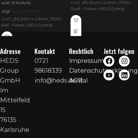
CoCr_Ø0,5mm x 2,5mm_T9012 -
exkl. 19 % MwSt.
Shaft – Fräser | HEDS Dental
zzgl.
Versandkosten
CoCr_Ø0,5mm x 2,5mm_T9010 -
Ball – Fräser | HEDS Dental
Adresse
Kontakt
Rechtlich
Jetzt folgen
HEDS
0721
Impressum
Group
98618339
Datenschutzerklärung
GmbH
info@heds.dental
AGB
Im
Mittelfeld
15
76135
Karlsruhe