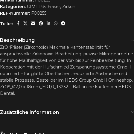
Artikelnummer:
F00255
Kategorien:
CIMT Pi5
,
Fräser
,
Zirkon
REF-Nummer:
F00255
Teilen:
Beschreibung
ZrO²Fräser (Zirkonoxid) Maximale Kantenstabilität für
anspruchsvolle Zirkonoxid-Bearbeitung: präzise Mikrogeometrie
für hohe Maßhaltigkeit von der Vor- bis zur Feinbearbeitung. In
Kooperation mit der Hufschmied Zerspanungssysteme GmbH
optimiert – für glatte Oberflächen, reduzierte Ausbrüche und
stabile Prozesse. Bestellbar im HEDS Group GmbH Onlineshop.
ZrO²_Ø2,0 x 18mm_ER1,0_T3232 – Ball online kaufen bei HEDS
Dental.
Zusätzliche Information